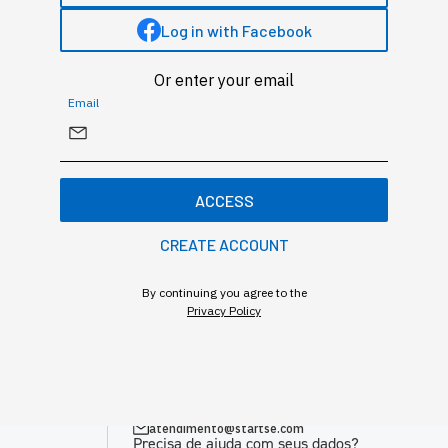
Log in with Facebook
Or enter your email
Email
ACCESS
CREATE ACCOUNT
By continuing you agree to the
Privacy Policy
ociais
Podemos ajudar?
Precisa de ajuda na sua compra?
+55(11)95319-4025
comercial@startse.com
Precisa de ajuda na sua jornada conosco?
+55(11)5039-5602
+55(11)97552-1134
atendimento@startse.com
Precisa de ajuda com seus dados?