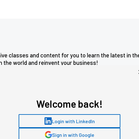
ve classes and content for you to learn the latest in th
n the world and reinvent your business!
You are not authenticated.
Welcome back!
You must be logged in to access the LMS
course dashboard.
Login with LinkedIn
LOGIN
Sign in with Google